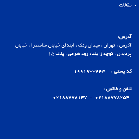
مقالات
آدرس:
آدرس : تهران ، میدان ونک ، ابتدای خیابان ملاصدرا ، خیابان
پردیس ، کوچه زاینده رود شرقی ، پلاک 15
کد پستی :
1991933443
تلفن و فاکس :
02188778137
-
02188778254