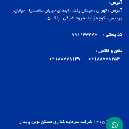
آدرس:
آدرس : تهران ، میدان ونک ، ابتدای خیابان ملاصدرا ، خیابان
پردیس ، کوچه زاینده رود شرقی ، پلاک 15
کد پستی :
1991933443
تلفن و فاکس :
02188778137
-
02188778254
© 1405 شرکت سرمایه گذاری مسکن نوین پایدار