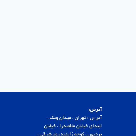
آدرس:
آدرس : تهران ، میدان ونک ،
ابتدای خیابان ملاصدرا ، خیابان
پردیس ، کوچه زاینده رود شرقی ،