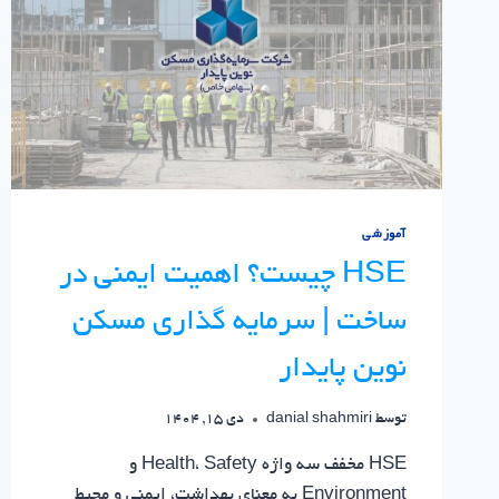
آموزشی
HSE چیست؟ اهمیت ایمنی در
ساخت | سرمایه گذاری مسکن
نوین پایدار
توسط
danial shahmiri
دی 15, 1404
HSE مخفف سه واژه Health، Safety و
Environment به معنای بهداشت، ایمنی و محیط