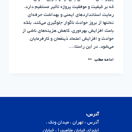
که بر کیفیت و موفقیت پروژه تأثیر مستقیم دارد.
رعایت استانداردهای ایمنی و بهداشت حرفه‌ای
نه‌تنها از بروز حوادث ناگوار جلوگیری می‌کند، بلکه
باعث افزایش بهره‌وری، کاهش هزینه‌های ناشی از
حوادث و افزایش اعتماد ذینفعان و کارفرمایان
می‌شود. در این راستا،…
گواهینامه
ادامه مطلب
صلاحیت
ایمنی
پیمانکاری
|
سرمایه
گذاری
مسکن
نوین
پایدار
آدرس:
آدرس : تهران ، میدان ونک ،
ابتدای خیابان ملاصدرا ، خیابان