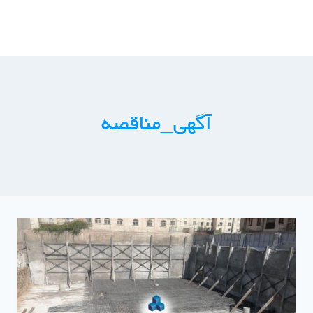
ازگشت
ه
حتوا
آگهی_مناقصه