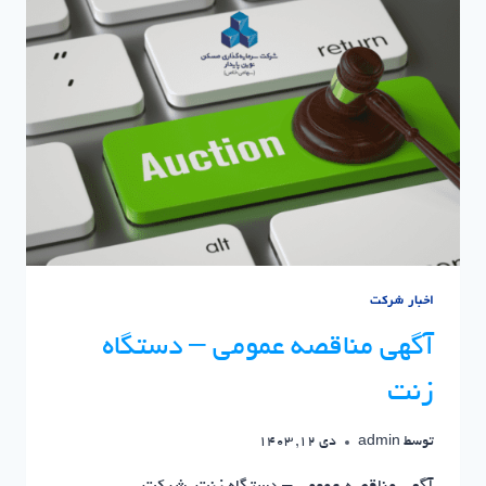
پروژه
آپادانا
تهران
|
سرمایه
گذاری
مسکن
نوین
پایدار
اخبار شرکت
آگهی مناقصه عمومی – دستگاه
زنت
توسط
admin
دی 12, 1403