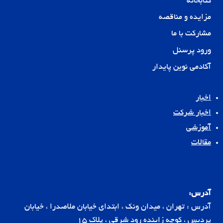
کتابخانه
مزایده و مناقصه
مشارکت با ما
ورود پرسنل
آکادمی نوین پایدار
اخبار
اخبار شرکت
آموزشی
مقالات
آدرس:
آدرس : تهران ، میدان ونک ، ابتدای خیابان ملاصدرا ، خیابان
پردیس ، کوچه زاینده رود شرقی ، پلاک 15