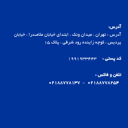
آدرس:
آدرس : تهران ، میدان ونک ، ابتدای خیابان ملاصدرا ، خیابان
پردیس ، کوچه زاینده رود شرقی ، پلاک 15
کد پستی :
1991933443
تلفن و فاکس :
02188778137
-
02188778254