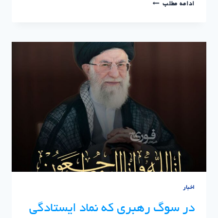
آپادانا
ادامه مطلب
تهران؛
گزارش
پیشرفت
پروژه
در
فروردین
و
اردیبهشت
۱۴۰۵
اخبار
در سوگ رهبری که نماد ایستادگی