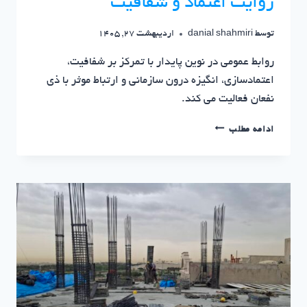
روایت اعتماد و شفافیت
توسط
danial shahmiri
اردیبهشت 27, 1405
روابط عمومی در نوین پایدار با تمرکز بر شفافیت،
اعتمادسازی، انگیزه درون سازمانی و ارتباط موثر با ذی
نفعان فعالیت می کند.
روابط
ادامه مطلب
عمومی
در
نوین
پایدار؛
روایت
اعتماد
و
شفافیت