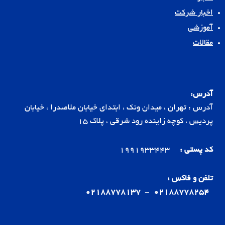
اخبار شرکت
آموزشی
مقالات
آدرس:
آدرس : تهران ، میدان ونک ، ابتدای خیابان ملاصدرا ، خیابان
پردیس ، کوچه زاینده رود شرقی ، پلاک 15
کد پستی :
1991933443
تلفن و فاکس :
02188778137
-
02188778254