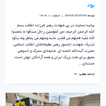
بود
توسط
danial shahmiri
اسفند 10, 1404
بیانیه تسلیت در پی شهادت رهبر فرزانه انقلاب بسم
الله الرحمن الرحیم «مِنَ الْمُؤْمِنِینَ رِجَالٌ صَدَقُوا مَا عَاهَدُوا
اللَّهَ عَلَیْهِ فَمِنْهُم مَّن قَضَیٰ نَحْبَهُ وَمِنْهُم مَّن یَنتَظِرُ وَمَا بَدَّلُوا
تَبْدِیلًا» شهادت جانسوز رهبر عظیم‌الشأن انقلاب اسلامی،
حضرت آیت‌الله خامنه ای، ضایعه‌ای سترگ و اندوهی
عمیق برای ملت بزرگ ایران و همه آزادگان جهان است؛
حادثه‌ای…
در
ادامه مطلب
سوگ
رهبری
که
نماد
ایستادگی
بود