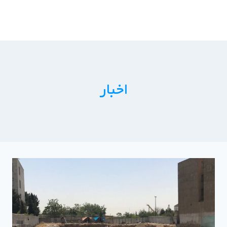
ازگشت
ه
حتوا
اخبار