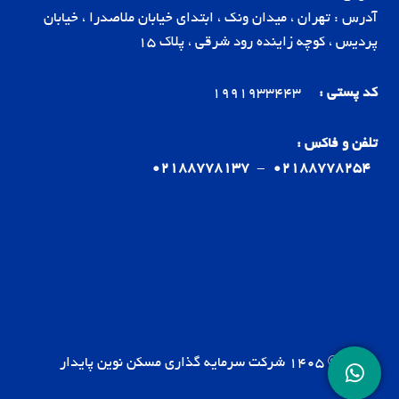
آدرس : تهران ، میدان ونک ، ابتدای خیابان ملاصدرا ، خیابان
پردیس ، کوچه زاینده رود شرقی ، پلاک 15
کد پستی :
1991933443
تلفن و فاکس :
02188778137
-
02188778254
© 1405 شرکت سرمایه گذاری مسکن نوین پایدار