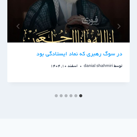
در سوگ رهبری که نماد ایستادگی بود
توسط
danial shahmiri
اسفند 10, 1404